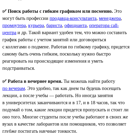
✅ Поиск работы с гибким графиком или посменно.
Это
могут быть профессии
продавца-консультанта
,
менеджера
,
промоутера
,
курьера
,
бариста
,
официанта
,
оператора call-
центра
и др. Такой вариант удобен тем, что можно составить
график работы с учетом занятий или договориться
с коллегами о подмене. Работая по гибкому графику, придется
самому быть очень гибким, поскольку нужно быстро
реагировать на происходящие изменения и уметь
подстраиваться.
✅ Работа в вечернее время.
Ты можешь найти работу
по вечерам
. Это удобно, так как днем ты будешь посещать
лекции, а после учебы — работать. Но иногда занятия
в университетах заканчиваются и в 17, и в 18 часов, так что
подумай о том, какие лекции придется пропускать и стоит ли
оно того. Многие студенты после учебы работают в своих же
вузах в качестве лаборантов или помощников, что позволяет
глубже постигать научные тонкости.