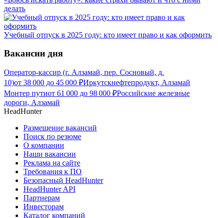
делать
Учебный отпуск в 2025 году: кто имеет право и как оформить
Вакансии дня
Оператор-кассир (г. Алзамай, пер. Сосновый, д.
10)
от
38 000
до
45 000
₽
Иркутскнефтепродукт, Алзамай
Монтер пути
от
61 000
до
98 000
₽
Российские железные
дороги, Алзамай
HeadHunter
Размещение вакансий
Поиск по резюме
О компании
Наши вакансии
Реклама на сайте
Требования к ПО
Безопасный HeadHunter
HeadHunter API
Партнерам
Инвесторам
Каталог компаний