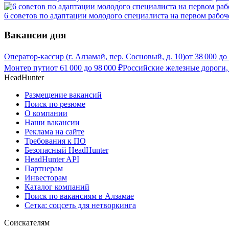
6 советов по адаптации молодого специалиста на первом рабоч
Вакансии дня
Оператор-кассир (г. Алзамай, пер. Сосновый, д. 10)
от
38 000
до
Монтер пути
от
61 000
до
98 000
₽
Российские железные дороги,
HeadHunter
Размещение вакансий
Поиск по резюме
О компании
Наши вакансии
Реклама на сайте
Требования к ПО
Безопасный HeadHunter
HeadHunter API
Партнерам
Инвесторам
Каталог компаний
Поиск по вакансиям в Алзамае
Сетка: соцсеть для нетворкинга
Соискателям