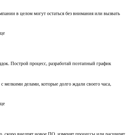
пании в целом могут остаться без внимания или вызвать
орядок. Построй процесс, разработай поэтапный график
с мелкими делами, которые долго ждали своего часа,
о, скоро внедрят новое ПО, изменят процессы или расширят