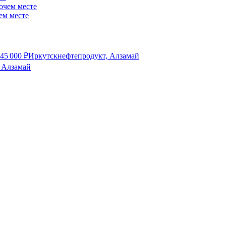
ем месте
45 000
₽
Иркутскнефтепродукт, Алзамай
 Алзамай