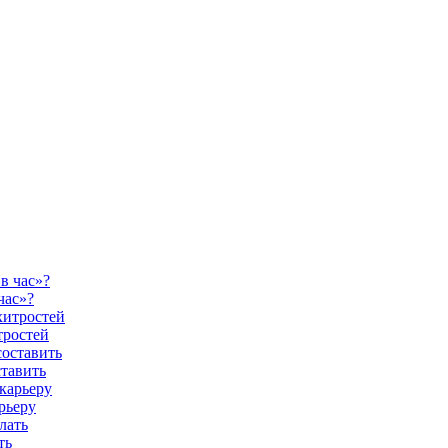
час»?
тростей
ставить
рьеру
ть