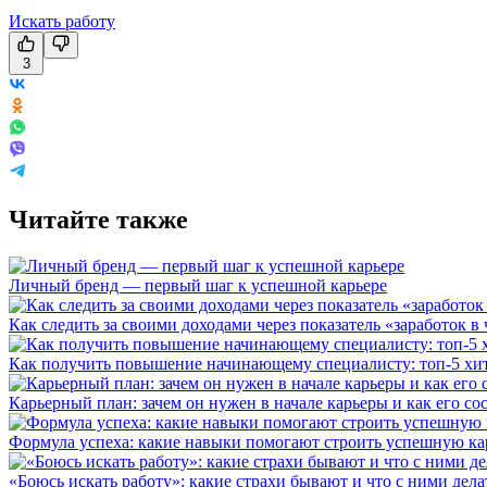
Искать работу
3
Читайте также
Личный бренд — первый шаг к успешной карьере
Как следить за своими доходами через показатель «заработок в 
Как получить повышение начинающему специалисту: топ-5 хи
Карьерный план: зачем он нужен в начале карьеры и как его со
Формула успеха: какие навыки помогают строить успешную ка
«Боюсь искать работу»: какие страхи бывают и что с ними дела