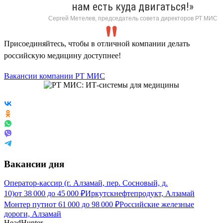
нам есть куда двигаться!»
Сергей Метелев, председатель совета директоров РТ МИС
Присоединяйтесь, чтобы в отличной компании делать
российскую медицину доступнее!
Вакансии компании РТ МИС
Вакансии дня
Оператор-кассир (г. Алзамай, пер. Сосновый, д.
10)
от
38 000
до
45 000
₽
Иркутскнефтепродукт, Алзамай
Монтер пути
от
61 000
до
98 000
₽
Российские железные
дороги, Алзамай
HeadHunter