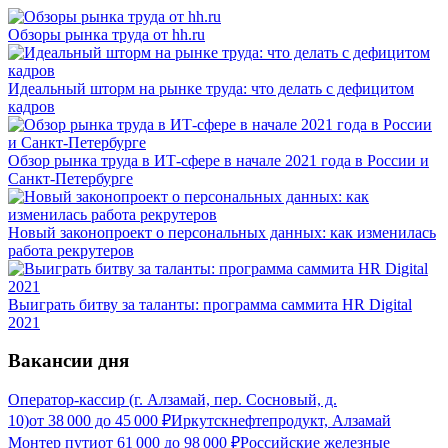
Обзоры рынка труда от hh.ru
Идеальный шторм на рынке труда: что делать с дефицитом
кадров
Обзор рынка труда в ИТ-сфере в начале 2021 года в России и
Санкт-Петербурге
Новый законопроект о персональных данных: как изменилась
работа рекрутеров
Выиграть битву за таланты: программа саммита HR Digital
2021
Вакансии дня
Оператор-кассир (г. Алзамай, пер. Сосновый, д.
10)
от
38 000
до
45 000
₽
Иркутскнефтепродукт, Алзамай
Монтер пути
от
61 000
до
98 000
₽
Российские железные