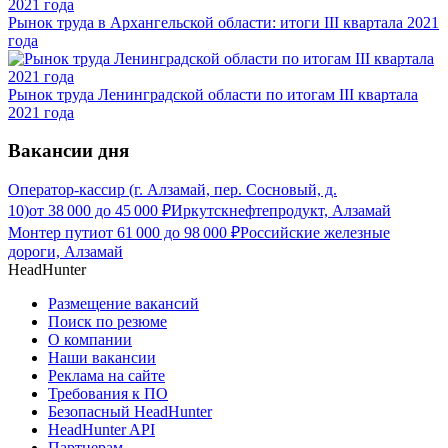
Рынок труда в Архангельской области: итоги III квартала 2021
года
Рынок труда Ленинградской области по итогам III квартала
2021 года
Вакансии дня
Оператор-кассир (г. Алзамай, пер. Сосновый, д.
10)
от
38 000
до
45 000
₽
Иркутскнефтепродукт, Алзамай
Монтер пути
от
61 000
до
98 000
₽
Российские железные
дороги, Алзамай
HeadHunter
Размещение вакансий
Поиск по резюме
О компании
Наши вакансии
Реклама на сайте
Требования к ПО
Безопасный HeadHunter
HeadHunter API
Партнерам