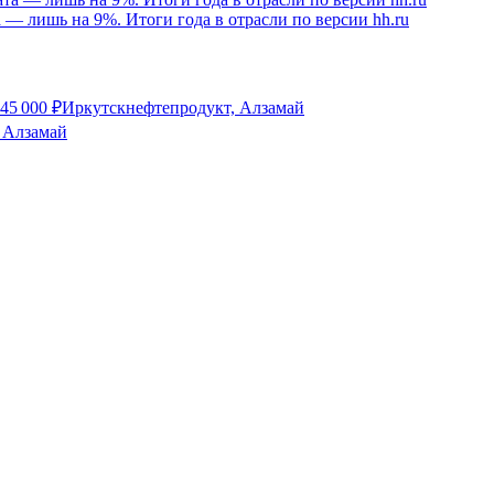
а — лишь на 9%. Итоги года в отрасли по версии hh.ru
45 000
₽
Иркутскнефтепродукт, Алзамай
 Алзамай