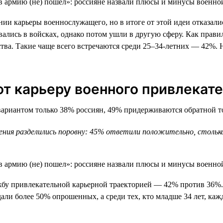
 карьеры военнослужащего, но в итоге от этой идеи отказались
вались в войсках, однако потом ушли в другую сферу. Как прав
йства. Такие чаще всего встречаются среди 25–34-летних — 42
 карьеру военного привлекат
риантом только 38% россиян, 49% придерживаются обратной точ
мнения разделились поровну: 45% ответили положительно, стол
у привлекательной карьерной траекторией — 42% против 36%. 
али более 50% опрошенных, а среди тех, кто младше 34 лет, каж