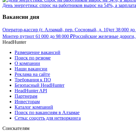
День энергетика: спрос на работников вырос на 54%, а зарплат
Вакансии дня
Оператор-кассир (г. Алзамай, пер. Сосновый, д. 10)
от
38 000
до
Монтер пути
от
61 000
до
98 000
₽
Российские железные дороги,
HeadHunter
Размещение вакансий
Поиск по резюме
О компании
Наши вакансии
Реклама на сайте
Требования к ПО
Безопасный HeadHunter
HeadHunter API
Партнерам
Инвесторам
Каталог компаний
Поиск по вакансиям в Алзамае
Сетка: соцсеть для нетворкинга
Соискателям