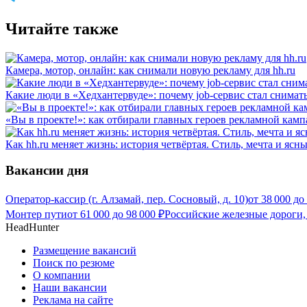
Читайте также
Камера, мотор, онлайн: как снимали новую рекламу для hh.ru
Какие люди в «Хедхантервуде»: почему job-сервис стал снимат
«Вы в проекте!»: как отбирали главных героев рекламной камп
Как hh.ru меняет жизнь: история четвёртая. Стиль, мечта и ясн
Вакансии дня
Оператор-кассир (г. Алзамай, пер. Сосновый, д. 10)
от
38 000
до
Монтер пути
от
61 000
до
98 000
₽
Российские железные дороги,
HeadHunter
Размещение вакансий
Поиск по резюме
О компании
Наши вакансии
Реклама на сайте