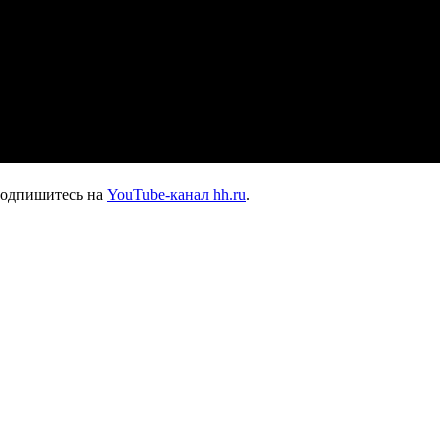
подпишитесь на
YouTube-канал hh.ru
.