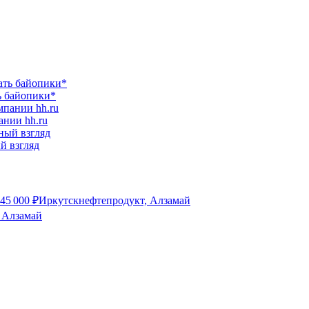
ь байопики*
ании hh.ru
ый взгляд
45 000
₽
Иркутскнефтепродукт, Алзамай
 Алзамай