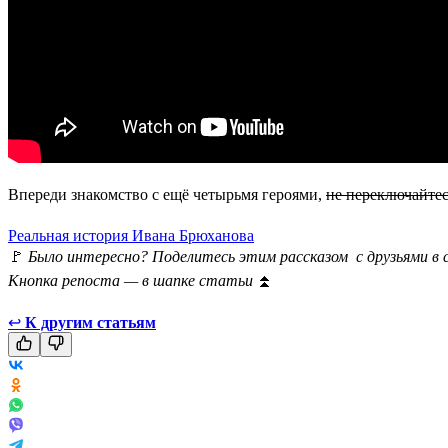
Впереди знакомство с ещё четырьмя героями,
не переключайтес
Реальная история Ивана Брюханова
🚩
Было интересно? Поделитесь этим рассказом с друзьями в 
Кнопка репоста — в шапке статьи
⏫
↩
К другим статьям