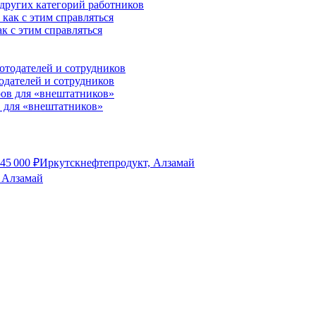
 других категорий работников
к с этим справляться
одателей и сотрудников
 для «внештатников»
45 000
₽
Иркутскнефтепродукт, Алзамай
 Алзамай