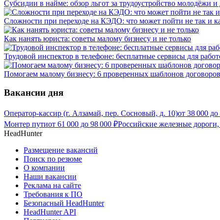
Субсидии в найме: обзор льгот за трудоустройство молодёжи и
Сложности при переходе на КЭДО: что может пойти не так и ка
Как нанять юриста: советы малому бизнесу и не только
Трудовой инспектор в телефоне: бесплатные сервисы для работ
Помогаем малому бизнесу: 6 проверенных шаблонов договоров
Вакансии дня
Оператор-кассир (г. Алзамай, пер. Сосновый, д. 10)
от
38 000
до
Монтер пути
от
61 000
до
98 000
₽
Российские железные дороги,
HeadHunter
Размещение вакансий
Поиск по резюме
О компании
Наши вакансии
Реклама на сайте
Требования к ПО
Безопасный HeadHunter
HeadHunter API