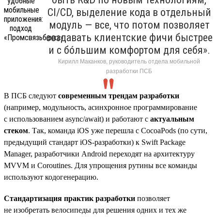
CI/CD, выделение кода в отдельный
модуль — все, что потом позволяет
создавать клиентские фичи быстрее
и с бóльшим комфортом для себя».
Кирилл Маканков, руководитель отдела мобильной
разработки ПСБ
В ПСБ следуют
современным трендам разработки
(например, модульность, асинхронное программирование
с использованием async/await) и работают с
актуальным
стеком
. Так, команда iOS уже перешла с CocoaPods (по сути,
предыдущий стандарт iOS-разработки) к Swift Package
Manager, разработчики Android переходят на архитектуру
MVVM и Coroutines. Для упрощения рутины все команды
используют кодогенерацию.
Стандартизация практик разработки
позволяет
не изобретать велосипеды для решения одних и тех же