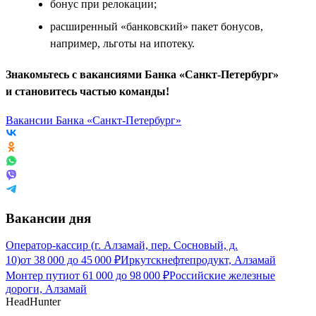
бонус при релокации;
расширенный «банковский» пакет бонусов,
например, льготы на ипотеку.
Знакомьтесь с вакансиями Банка «Санкт-Петербург»
и становитесь частью команды!
Вакансии Банка «Санкт-Петербург»
Вакансии дня
Оператор-кассир (г. Алзамай, пер. Сосновый, д.
10)
от
38 000
до
45 000
₽
Иркутскнефтепродукт, Алзамай
Монтер пути
от
61 000
до
98 000
₽
Российские железные
дороги, Алзамай
HeadHunter