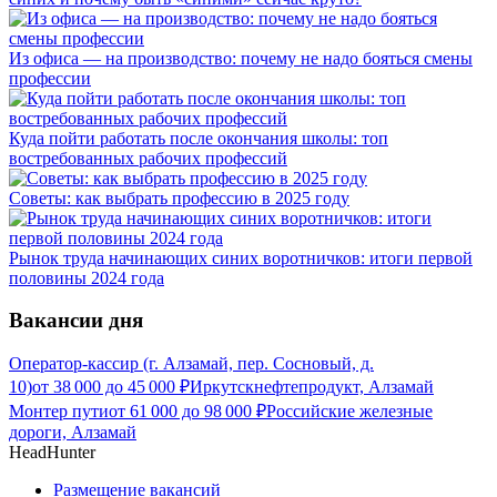
Из офиса — на производство: почему не надо бояться смены
профессии
Куда пойти работать после окончания школы: топ
востребованных рабочих профессий
Советы: как выбрать профессию в 2025 году
Рынок труда начинающих синих воротничков: итоги первой
половины 2024 года
Вакансии дня
Оператор-кассир (г. Алзамай, пер. Сосновый, д.
10)
от
38 000
до
45 000
₽
Иркутскнефтепродукт, Алзамай
Монтер пути
от
61 000
до
98 000
₽
Российские железные
дороги, Алзамай
HeadHunter
Размещение вакансий