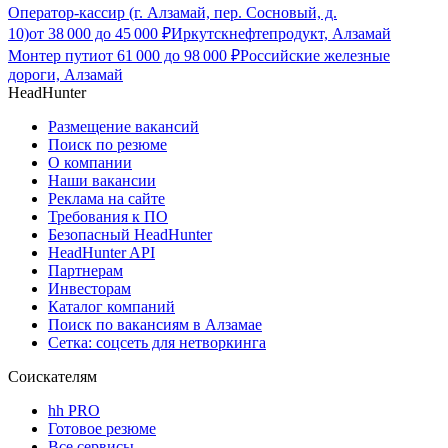
Оператор-кассир (г. Алзамай, пер. Сосновый, д.
10)
от
38 000
до
45 000
₽
Иркутскнефтепродукт, Алзамай
Монтер пути
от
61 000
до
98 000
₽
Российские железные
дороги, Алзамай
HeadHunter
Размещение вакансий
Поиск по резюме
О компании
Наши вакансии
Реклама на сайте
Требования к ПО
Безопасный HeadHunter
HeadHunter API
Партнерам
Инвесторам
Каталог компаний
Поиск по вакансиям в Алзамае
Сетка: соцсеть для нетворкинга
Соискателям
hh PRO
Готовое резюме
Все сервисы