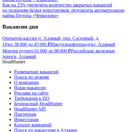
Как на 25% увеличить количество закрытых вакансий
по позициям белых воротничков: результаты автоматизации
найма Группы «Черкизово»
Вакансии дня
Оператор-кассир (г. Алзамай, пер. Сосновый, д.
10)
от
38 000
до
45 000
₽
Иркутскнефтепродукт, Алзамай
Монтер пути
от
61 000
до
98 000
₽
Российские железные
дороги, Алзамай
HeadHunter
Размещение вакансий
Поиск по резюме
О компании
Наши вакансии
Реклама на сайте
Требования к ПО
Безопасный HeadHunter
HeadHunter API
Партнерам
Инвесторам
Каталог компаний
Поиск по вакансиям в Алзамае