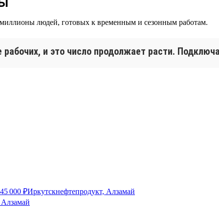
ты
 миллионы людей, готовых к временным и сезонным работам.
 рабочих, и это число продолжает расти. Подключ
45 000
₽
Иркутскнефтепродукт, Алзамай
 Алзамай