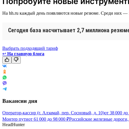
Попробуйте новые инструмен
На hh.ru каждый день появляются новые резюме. Среди них —
Сегодня база насчитывает 2,7 миллиона резюме
Выбрать подходящий тариф
↩
На главную блога
Вакансии дня
Оператор-кассир (г. Алзамай, пер. Сосновый, д. 10)
от
38 000
до
Монтер пути
от
61 000
до
98 000
₽
Российские железные дороги,
HeadHunter