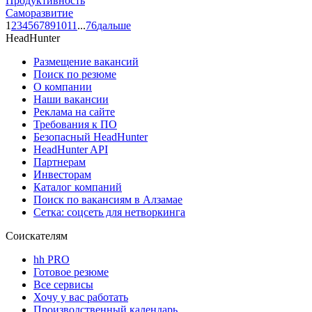
Продуктивность
Саморазвитие
1
2
3
4
5
6
7
8
9
10
11
...
76
дальше
HeadHunter
Размещение вакансий
Поиск по резюме
О компании
Наши вакансии
Реклама на сайте
Требования к ПО
Безопасный HeadHunter
HeadHunter API
Партнерам
Инвесторам
Каталог компаний
Поиск по вакансиям в Алзамае
Сетка: соцсеть для нетворкинга
Соискателям
hh PRO
Готовое резюме
Все сервисы
Хочу у вас работать
Производственный календарь