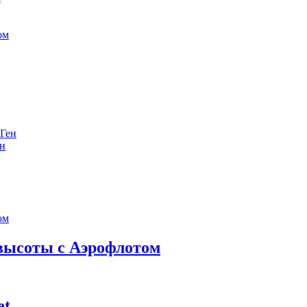
е
ен
 высоты с Аэрофлотом
et