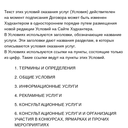
Текст этих условий оказания услуг (Условия) действителен
на момент подписания Договора может быть изменен
Хэдхантером в одностороннем порядке путем размещения
новой редакции Условий на Сайте Хэдхантера.
В Условиях используются заголовки, обозначающие название
услуги. Эти заголовки дают названия разделам, в которых
описываются условия оказания услуг.
В Условиях используются ссылки на пункты, состоящие только
из цифр. Такие ссылки ведут на пункты этих Условий.
1. ТЕРМИНЫ И ОПРЕДЕЛЕНИЯ
2. ОБЩИЕ УСЛОВИЯ
3. ИНФОРМАЦИОННЫЕ УСЛУГИ
1.1. Хэдхантер, или
Хэдхантер, ООО
4. РЕКЛАМНЫЕ УСЛУГИ
HeadHunter, или
«Хэдхантер», ИНН
2.1. Типы и статусы регистрации
5. КОНСУЛЬТАЦИОННЫЕ УСЛУГИ
Исполнитель
7718620740, адрес:
Типы регистрации
3.1. Предоставление доступа к базе данных
2.2. Активация услуг
6. КОНСУЛЬТАЦИОННЫЕ УСЛУГИ И ОРГАНИЗАЦИЯ
125047, г. Москва,
резюме с предложениями Соискателей
Описание и активация
УЧАСТИЯ В КОНКУРСАХ, ЯРМАРКАХ И ПРОЧИХ
2.1.1. Заказчику может быть присвоен один
4.0. Общие условия оказания рекламных услуг
внутригородская
о трудоустройстве с возможностью просмотра
МЕРОПРИЯТИЯХ
из Типов регистраций.
территория
4.0.1. Хэдхантер оказывает Заказчику услугу