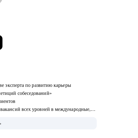
стве эксперта по развитию карьеры
епетиций собеседований»
лиентов
х вакансий всех уровней в международные,
ь
нес-образование (карьерное