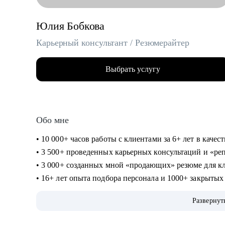
Юлия Бобкова
Карьерный консультант / Резюмерайтер
Выбрать услугу
Обо мне
• 10 000+ часов работы с клиентами за 6+ лет в каче
• 3 500+ проведенных карьерных консультаций и «р
• 3 000+ созданных мной «продающих» резюме для к
• 16+ лет опыта подбора персонала и 1000+ закрыты
федеральные и региональные компании
Развернут
• Профильное высшее (управление персоналом) и биз
консультирование, коучинг)