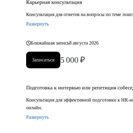
секретариат, сметно-договорная работа)
Карьерная консультация
• Коммерческий блок и логистика, ВЭД
Консультация для ответов на вопросы по теме поис
• Производственно-технический блок, строительство
Развернуть
Ближайшая запись
8 августа 2026
5 000
₽
Записаться
Подготовка к интервью или репетиция собес
Консультация для эффективной подготовки к HR-и
онлайн.
Развернуть