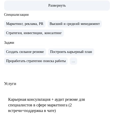
маркетингу/СМО).
Развернуть
• Обширная экспертиза в стратегическом планировании,
консалтинге, запуске новых продуктов и направлений,
Специализации
выводе и повышении узнаваемости новых брендов на
Маркетинг, реклама, PR
Высший и средний менеджмент
рынки, в том числе международные. Опыт привлечения
Стратегия, инвестиции, консалтинг
инвестиций.
• 15+ опыт найма, сформировала 5 команд с нуля. Сильная
Задачи
экспертиза в разработке и внедрении маркетинговых
Создать сильное резюме
Построить карьерный план
систем и процессов.
• Провела более 150 собеседований, более 120 менторских
Проработать стратегию поиска работы
...
сессий.
• Знаю механизмы принятия решений в отделе маркетинга
по релевантности кандидата в России, СНГ, Европе и
Услуги
странах MENA.
• Опыт работы с бизнес-моделями: B2B, B2C.
Карьерная консультация + аудит резюме для
специалистов в сфере маркетинга (2
С чем помогу:
встречи+поддержка в чате)
• Подготовиться к карьерному переходу в сферу