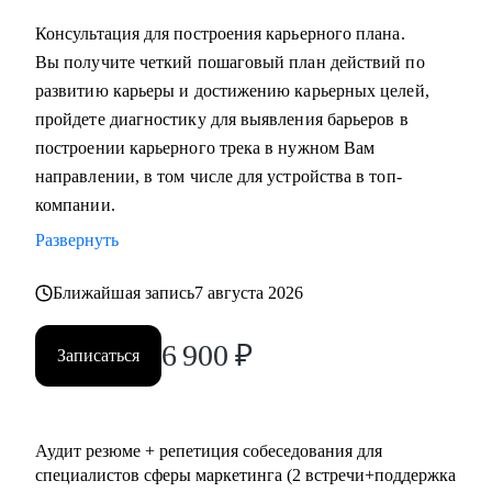
выстроить коммуникации с генеральным директором и
Консультация для построения карьерного плана.
собственниками.
Вы получите четкий пошаговый план действий по
развитию карьеры и достижению карьерных целей,
Кому могу помочь:
пройдете диагностику для выявления барьеров в
• Всем, кто хочет сменить карьерный трек и перейти в
построении карьерного трека в нужном Вам
маркетинг или развиваться в консалтинге;
направлении, в том числе для устройства в топ-
• Специалистам (Junior-Middle-Senior) и руководителям из:
компании.
- Маркетинга (брендинг, PR, digital-маркетинг, SMM,
Развернуть
копирайтинг, event-маркетинг, контент-маркетинг и пр.) и
консалтинга;
Ближайшая запись
7 августа 2026
- E-commerce;
• Директорам по направлениям: маркетинг, e-commerce,
6 900
₽
Записаться
развитие бизнеса;
• Руководителям бизнеса в построении отдела маркетинга.
Аудит резюме + репетиция собеседования для
специалистов сферы маркетинга (2 встречи+поддержка