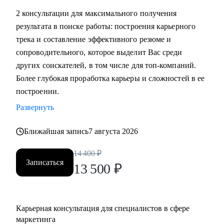
маркетинга, и в сфере маркетинга из одной отрасли в
2 консультации для максимального получения
другую
результата в поиске работы: построения карьерного
• Выявить сильные стороны, а главное, ключевую
трека и составление эффективного резюме и
ценность, за которую будут доплачивать
сопроводительного, которое выделит Вас среди
• Сформулировать карьерную цель и разработать план для
других соискателей, в том числе для топ-компаний.
ее достижения (пошаговая дорожная карта)
Более глубокая проработка карьеры и сложностей в ее
• Составить план роста до позиции директор по
построении.
маркетингу, оценить и усилить управленческие
Развернуть
компетенции
• Проведу аудит резюме и тестового задания, помогу
Ближайшая запись
7 августа 2026
упаковать достижения, составить продающее
14 400
₽
сопроводительное письмо, чтобы приглашали в компании
Записаться
13 500
₽
• Проведу репетицию собеседования, помогу
подготовиться к успешному прохождению интервью и
самопрезентации.
• Построить эффективную команду маркетинга,
Карьерная консультация для специалистов в сфере
оптимизировать процессы внутри отдела маркетинга и
маркетинга