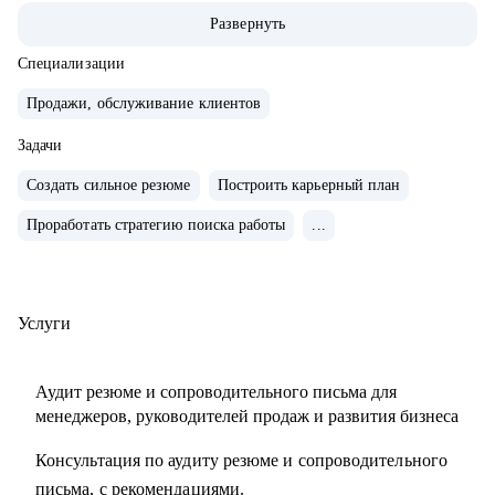
• Опыт руководства больших команд 100+ человек.
Развернуть
• Выстраивание направлений с нуля, регламенты, KPI,
мотивация.
Специализации
• Аудит и изменение действующих коммерческих
Продажи, обслуживание клиентов
процессов.
• Спикер-эксперт в Phoenix Education — бюро
Задачи
образовательных проектов.
Создать сильное резюме
Построить карьерный план
• Психологическое дополнительное образование.
Проработать стратегию поиска работы
...
С чем помогу:
• Создать резюме, привлекающее внимание и
сопроводительное письмо.
Услуги
• Как попасть в ТОП-компанию.
• Подготовиться к интервью.
Аудит резюме и сопроводительного письма для
• Определиться с карьерной целью.
менеджеров, руководителей продаж и развития бизнеса
• Разработать индивидуальный план развития с любого
Консультация по аудиту резюме и сопроводительного
уровня до руководителя подразделения.
письма, с рекомендациями.
• Разработать план работы по управлению и мотивацией