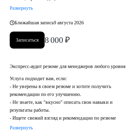
команды.
Развернуть
• Подготовиться к ревью или сложному разговору с
сотрудником/руководителем.
Ближайшая запись
9 августа 2026
8 000
₽
Кому могу помочь:
Записаться
• Специалистам всех уровней в области, операций,
категорийного менеджмента, Bizdev-менеджеров, продаж.
• Новичкам, кто только начинает свой путь и хочет
Экспресс-аудит резюме для менеджеров любого уровня
определиться с дальнейшими шагами.
• Тем, кто только стал руководителем: как работать с
Услуга подходит вам, если:
командой, выстраивать эффективные процессы,
- Не уверены в своем резюме и хотите получить
мотивировать, как работать с заказчиками и
рекомендации по его улучшению.
руководителями.
- Не знаете, как "вкусно" описать свои навыки и
• Опытным руководителям, кто испытывает сложности в
результаты работы.
работе с командой или не понимает как дальше расти.
- Ищете свежий взгляд и рекомендации по резюме
Развернуть