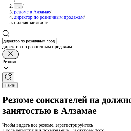
/
/
...
резюме в Алзамае
/
директор по розничным продажам
/
полная занятость
директор по розничным продажам
Резюме
Найти
Резюме соискателей на должн
занятостью в Алзамае
Чтобы видеть все резюме, зарегистрируйтесь
После регистрации покажем ещё 1 и откроем фото