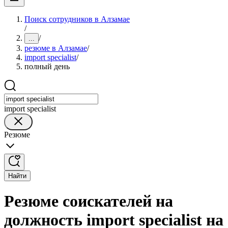
Поиск сотрудников в Алзамае
/
/
...
резюме в Алзамае
/
import specialist
/
полный день
import specialist
Резюме
Найти
Резюме соискателей на
должность import specialist на