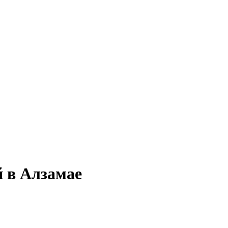
й в Алзамае