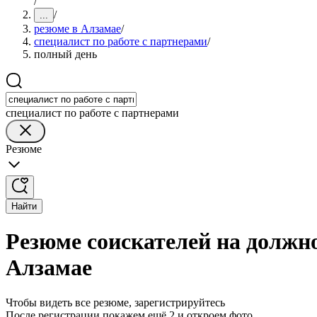
/
/
...
резюме в Алзамае
/
специалист по работе с партнерами
/
полный день
специалист по работе с партнерами
Резюме
Найти
Резюме соискателей на должно
Алзамае
Чтобы видеть все резюме, зарегистрируйтесь
После регистрации покажем ещё 2 и откроем фото