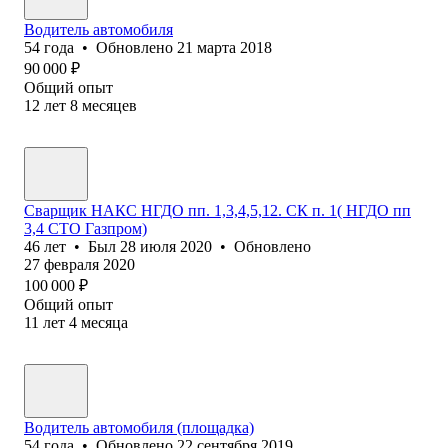
Водитель автомобиля
54
года
•
Обновлено
21 марта 2018
90 000
₽
Общий опыт
12
лет
8
месяцев
Сварщик НАКС НГДО пп. 1,3,4,5,12. СК п. 1( НГДО пп
3,4 СТО Газпром)
46
лет
•
Был
28 июля 2020
•
Обновлено
27 февраля 2020
100 000
₽
Общий опыт
11
лет
4
месяца
Водитель автомобиля (площадка)
54
года
•
Обновлено
22 сентября 2019