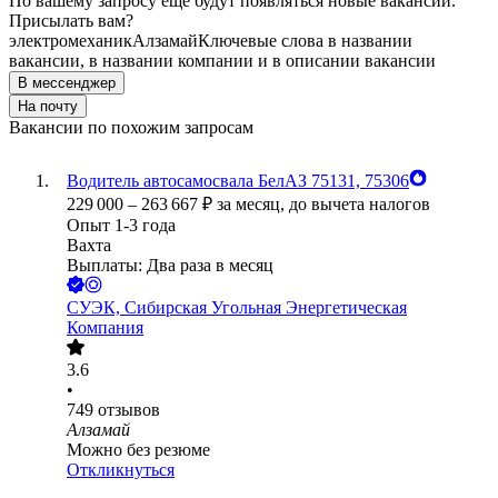
По вашему запросу ещё будут появляться новые вакансии.
Присылать вам?
электромеханик
Алзамай
Ключевые слова в названии
вакансии, в названии компании и в описании вакансии
В мессенджер
На почту
Вакансии по похожим запросам
Водитель автосамосвала БелАЗ 75131, 75306
229 000
–
263 667
₽
за месяц,
до вычета налогов
Опыт 1-3 года
Вахта
Выплаты: Два раза в месяц
СУЭК, Сибирская Угольная Энергетическая
Компания
3.6
•
749
отзывов
Алзамай
Можно без резюме
Откликнуться