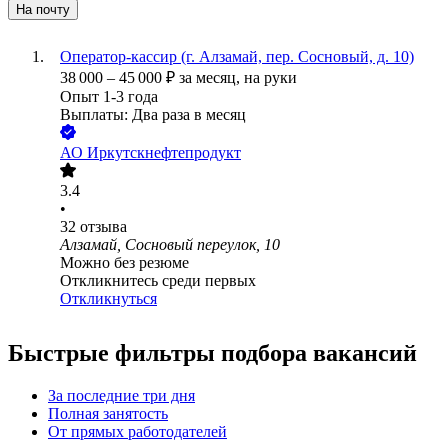
На почту
Оператор-кассир (г. Алзамай, пер. Сосновый, д. 10)
38 000
–
45 000
₽
за месяц,
на руки
Опыт 1-3 года
Выплаты: Два раза в месяц
АО
Иркутскнефтепродукт
3.4
•
32
отзыва
Алзамай, Сосновый переулок, 10
Можно без резюме
Откликнитесь среди первых
Откликнуться
Быстрые фильтры подбора вакансий
За последние три дня
Полная занятость
От прямых работодателей