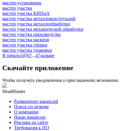
мастер-установщик
мастер участка
мастер участка КИПиА
мастер участка металлоконструкций
мастер участка металлообработки
мастер участка механической обработки
мастер участка производства
мастер участка раскроя
мастер участка сборки
мастер участка упаковки
В начало
3
4
5
6
7
...
47
дальше
Скачайте приложение
Чтобы получать уведомления о приглашениях мгновенно
HeadHunter
Размещение вакансий
Поиск по резюме
О компании
Наши вакансии
Реклама на сайте
Требования к ПО