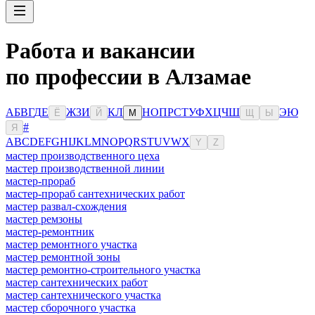
Работа и вакансии
по профессии в Алзамае
А
Б
В
Г
Д
Е
Ж
З
И
К
Л
Н
О
П
Р
С
Т
У
Ф
Х
Ц
Ч
Ш
Э
Ю
Ё
Й
М
Щ
Ы
#
Я
A
B
C
D
E
F
G
H
I
J
K
L
M
N
O
P
Q
R
S
T
U
V
W
X
Y
Z
мастер производственного цеха
мастер производственной линии
мастер-прораб
мастер-прораб сантехнических работ
мастер развал-схождения
мастер ремзоны
мастер-ремонтник
мастер ремонтного участка
мастер ремонтной зоны
мастер ремонтно-строительного участка
мастер сантехнических работ
мастер сантехнического участка
мастер сборочного участка