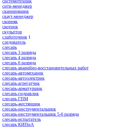
системотехник
сити-менеджер
сканировщик
скаут-менеджер
скорняк
скотник
скульптор
слаботочник
1
следователь
слесарь
слесарь 3 разряда
слесарь 4 разряда
слесарь 6 разряда
слесарь аварийно-восстановительных работ
слесарь-автомеханик
слесарь-автоэлектрик
слесарь-агрегатчик
слесарь-арматурщик
слесарь-гидравлик
слесарь ГПМ
слесарь-жестянщик
слесарь-инструментальщик
слесарь-инструментальщик 5-6 разряда
слесарь-испытатель
слесарь КИПиА