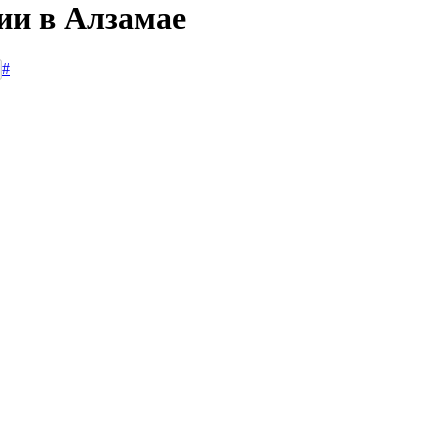
ии в Алзамае
#