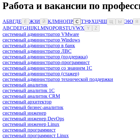
Работа и вакансии по професс
А
Б
В
Г
Д
Е
Ж
З
И
К
Л
М
Н
О
П
Р
Т
У
Ф
Х
Ц
Ч
Ш
Э
Ю
Ё
Й
С
Щ
Ы
Я
A
B
C
D
E
F
G
H
I
J
K
L
M
N
O
P
Q
R
S
T
U
V
W
X
Y
Z
системный администратор VMware
системный администратор Windows
системный администратор в банк
системный администратор ЛВС
системный администратор (поддержка)
системный администратор-программист
системный администратор со знанием 1С
системный администратор (стажер)
системный администратор технической поддержки
системный аналитик
системный аналитик 1С
системный аналитик CRM
системный архитектор
системный бизнес-аналитик
системный инженер
системный инженер DevOps
системный инженер Linux
системный программист
системный программист Linux