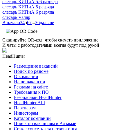
слесарь КИПиА 5-6 разряда
слесарь КИПиА 5 разряда
слесарь КИПиА 6 разряда
слесарь-маляр
В начало
3
4
5
6
7
...
36
дальше
Сканируйте QR-код, чтобы скачать приложение
И чаты с работодателями всегда будут под рукой
HeadHunter
Размещение вакансий
Поиск по резюме
О компании
Наши вакансии
Реклама на сайте
Требования к ПО
Безопасный HeadHunter
HeadHunter API
Партнерам
Инвесторам
Каталог компаний
Поиск по вакансиям в Алзамае
Сетка: соцсеть для нетворкинга