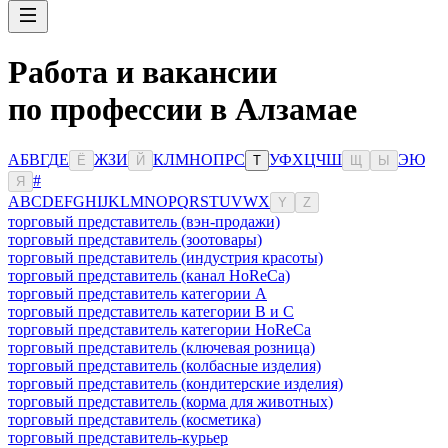
Работа и вакансии
по профессии в Алзамае
А
Б
В
Г
Д
Е
Ж
З
И
К
Л
М
Н
О
П
Р
С
У
Ф
Х
Ц
Ч
Ш
Э
Ю
Ё
Й
Т
Щ
Ы
#
Я
A
B
C
D
E
F
G
H
I
J
K
L
M
N
O
P
Q
R
S
T
U
V
W
X
Y
Z
торговый представитель (вэн-продажи)
торговый представитель (зоотовары)
торговый представитель (индустрия красоты)
торговый представитель (канал HoReCa)
торговый представитель категории A
торговый представитель категории B и C
торговый представитель категории HoReCa
торговый представитель (ключевая розница)
торговый представитель (колбасные изделия)
торговый представитель (кондитерские изделия)
торговый представитель (корма для животных)
торговый представитель (косметика)
торговый представитель-курьер