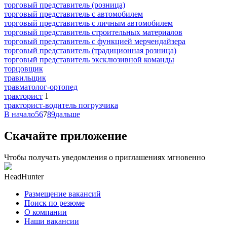
торговый представитель (розница)
торговый представитель с автомобилем
торговый представитель с личным автомобилем
торговый представитель строительных материалов
торговый представитель с функцией мерчендайзера
торговый представитель (традиционная розница)
торговый представитель эксклюзивной команды
торцовщик
травильщик
травматолог-ортопед
тракторист
1
тракторист-водитель погрузчика
В начало
5
6
7
8
9
дальше
Скачайте приложение
Чтобы получать уведомления о приглашениях мгновенно
HeadHunter
Размещение вакансий
Поиск по резюме
О компании
Наши вакансии