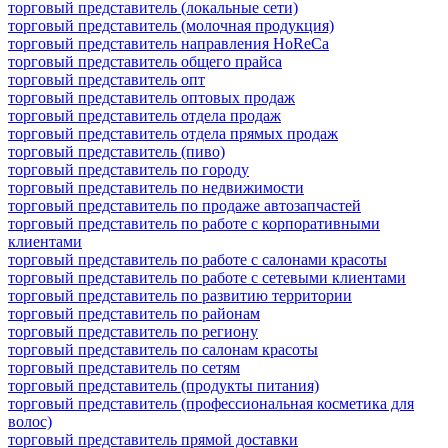
торговый представитель (локальные сети)
торговый представитель (молочная продукция)
торговый представитель направления HoReCa
торговый представитель общего прайса
торговый представитель опт
торговый представитель оптовых продаж
торговый представитель отдела продаж
торговый представитель отдела прямых продаж
торговый представитель (пиво)
торговый представитель по городу
торговый представитель по недвижимости
торговый представитель по продаже автозапчастей
торговый представитель по работе с корпоративными
клиентами
торговый представитель по работе с салонами красоты
торговый представитель по работе с сетевыми клиентами
торговый представитель по развитию территории
торговый представитель по районам
торговый представитель по региону
торговый представитель по салонам красоты
торговый представитель по сетям
торговый представитель (продукты питания)
торговый представитель (профессиональная косметика для
волос)
торговый представитель прямой доставки