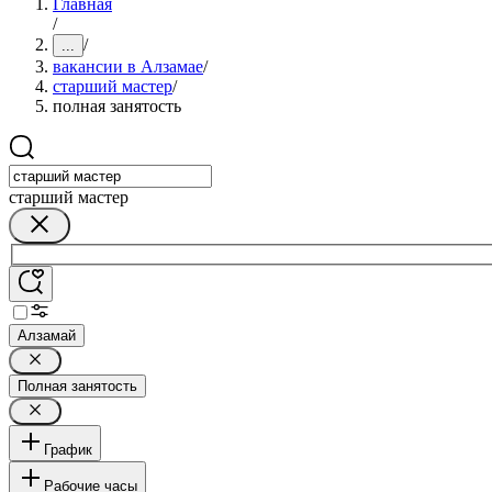
Главная
/
/
...
вакансии в Алзамае
/
старший мастер
/
полная занятость
старший мастер
Алзамай
Полная занятость
График
Рабочие часы